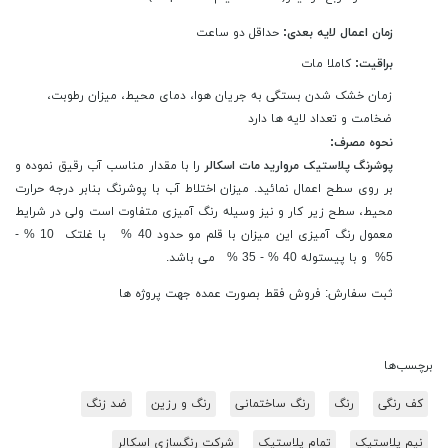
زمان اعمال لایه بعدی:
حداقل دو ساعت
براقیت:
کاملا مات
زمان خشک شدن بستگی به جریان هوا، دمای محیط، میزان رطوبت،
ضخامت و تعداد لایه ها دارد
نحوه مصرف:
پوشرنگ پلاستیک مروارید مات اسکالر
را با مقدار مناسب آب رقیق نموده و
بر روی سطح اعمال نمائید. میزان اختلاط آب با پوشرنگ بنابر درجه حرارت
محیط، سطح زیر کار و نیز وسیله رنگ آمیزی متفاوت است ولی در شرایط
معمول رنگ آمیزی این میزان با قلم مو حدود 40 % با غلتک 10 % -
5% و با پیستوله 40 % - 35 % می باشد.
ثبت سفارش: فروش فقط بصورت عمده جهت پروژه ها
برچسب‌ها
کف رنگی
رنگ
رنگ ساختمانی
رنگ و رزین
ضد زنگ
نیم پلاستیک
تمام پلاستیک
شرکت رنگسازی اسکالر