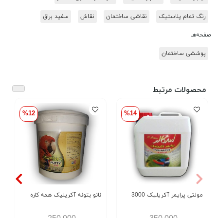
رنگ تمام پلاستیک
نقاشی ساختمان
نقاش
سفید براق
صفحه‌ها
پوششی ساختمان
محصولات مرتبط
%12
%14
مولتی پرایمر آکریلیک 3000
نانو بتونه آکریلیک همه کاره