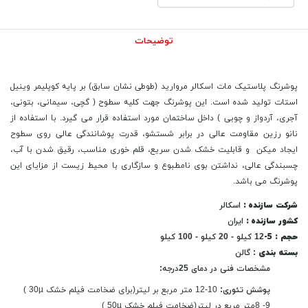
توضیحات
پوشرنگ پلاستیک مات اسکالر مروارید (طوطی نشان سابق) بر پایه کوپلیمر وینیل
استات تولید شده است. این پوشرنگ جهت کلیه سطوح ( گچی، سیمانی، بتونی،
آجری، آردواز و چوبی ) داخل ساختمان مورد استفاده قرار می گیرد. با استفاده از
نانو رزین مقاومت عالی در برابر شستشو، قدرت پوشانندگی عالی روی سطوح
ایجاد میکن و قابلیت خشک شدن سریع، قلم خوری مناسب، رقیق شدن با آب،
چسبندگی عالی، نداشتن بوی نامطبوع و سازگاری با محیط زیست از مزایای این
پوشرنگ می باشد.
شرکت سازنده :
اسکالر
کشور سازنده :
ایران
حجم : 5-
12 کیلو - 20 کیلو - 100 کیلو
بسته بندی
: گالن
مشخصات فنی در دمای 25درجه:
پوشش تئوری:
10-12 متر مربع بر لیتر(برای ضخامت فیلم خشک 30µ )
9- 8متر مربع در لیتر(ضخامت فیلم خشک 50µ )