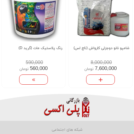
شامپو نانو دوجزئی کارواش (تاچ لس)
رنگ پلاستیک مات (گرید D)
590,000
8,000,000
560,000
7,600,000
تومان
تومان
شبکه های اجتماعی