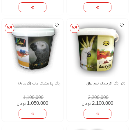
%5
%5
نانو رنگ اکریلیک نیم براق
رنگ پلاستیک مات (گرید A)
1,100,000
2,200,000
1,050,000
2,100,000
تومان
تومان