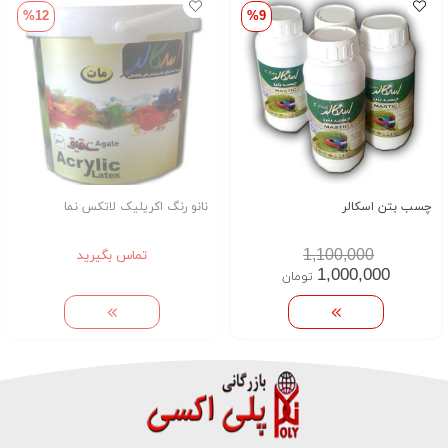
%12
%9
چسب بتن اسکالر
نانو رنگ اکریلیک لاتکس نما
1,100,000
تماس بگیرید
1,000,000
تومان