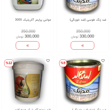
ضد زنگ طوسی (ضد خوردگی)
مولتی پرایمر آکریلیک 3000
350,000
350,000
300,000
330,000
تومان
تومان
%12
%9